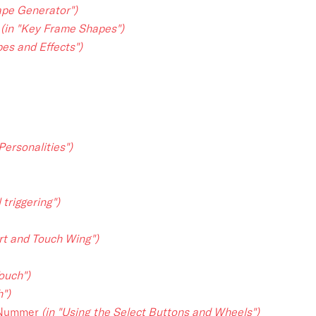
ape Generator")
r
(in "Key Frame Shapes")
pes and Effects")
 Personalities")
 triggering")
ert and Touch Wing")
ouch")
h")
-)Nummer
(in "Using the Select Buttons and Wheels")