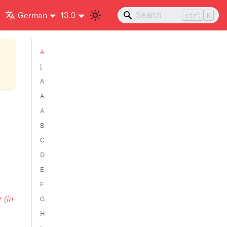
German
13.0
ctrl
K
A
[
A
Ä
A
B
C
D
E
F
r
(in
G
H