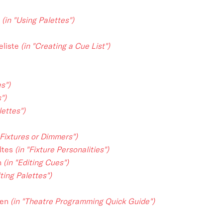
e
(in "Using Palettes")
eliste
(in "Creating a Cue List")
es")
")
lettes")
Fixtures or Dimmers")
ltes
(in "Fixture Personalities")
n
(in "Editing Cues")
iting Palettes")
len
(in "Theatre Programming Quick Guide")