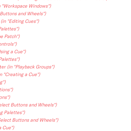
n "Workspace Windows")
t Buttons and Wheels")
w
(in "Editing Cues")
Palettes")
he Patch")
ontrols")
Using a Cue")
Palettes")
ster
(in "Playback Groups")
in "Creating a Cue")
g")
tions")
ons")
Select Buttons and Wheels")
ng Palettes")
 Select Buttons and Wheels")
a Cue")