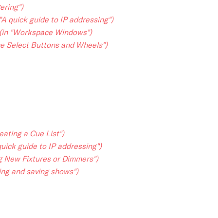
gering")
 "A quick guide to IP addressing")
(in "Workspace Windows")
the Select Buttons and Wheels")
reating a Cue List")
quick guide to IP addressing")
ng New Fixtures or Dimmers")
ing and saving shows")