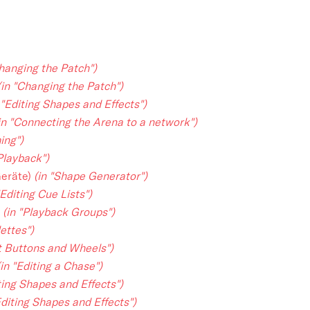
Changing the Patch")
(in "Changing the Patch")
 "Editing Shapes and Effects")
in "Connecting the Arena to a network")
ing")
Playback")
Geräte)
(in "Shape Generator")
"Editing Cue Lists")
n
(in "Playback Groups")
lettes")
ct Buttons and Wheels")
(in "Editing a Chase")
iting Shapes and Effects")
Editing Shapes and Effects")