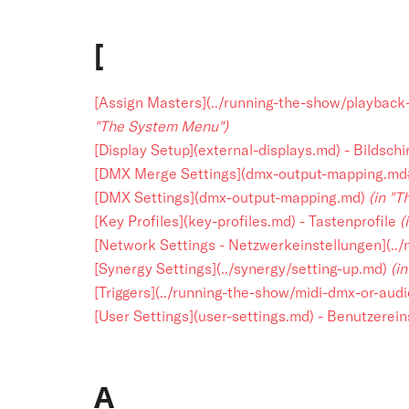
[
[Assign Masters](../running-the-show/playbac
"The System Menu")
[Display Setup](external-displays.md) - Bildsch
[DMX Merge Settings](dmx-output-mapping.m
[DMX Settings](dmx-output-mapping.md)
(in "
[Key Profiles](key-profiles.md) - Tastenprofile
(
[Network Settings - Netzwerkeinstellungen](..
[Synergy Settings](../synergy/setting-up.md)
(i
[Triggers](../running-the-show/midi-dmx-or-audi
[User Settings](user-settings.md) - Benutzerei
A