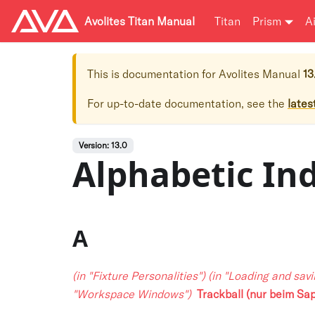
Avolites Titan Manual
Titan
Prism
A
This is documentation for
Avolites Manual
13
For up-to-date documentation, see the
lates
Version: 13.0
Alphabetic In
A
(in "Fixture Personalities")
(in "Loading and sav
"Workspace Windows")
Trackball (nur beim Sa