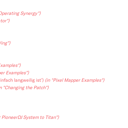
"Operating Synergy")
tor")
ing")
Examples")
per Examples")
infach langweilig ist')
(in "Pixel Mapper Examples")
in "Changing the Patch")
g PioneerDJ System to Titan")