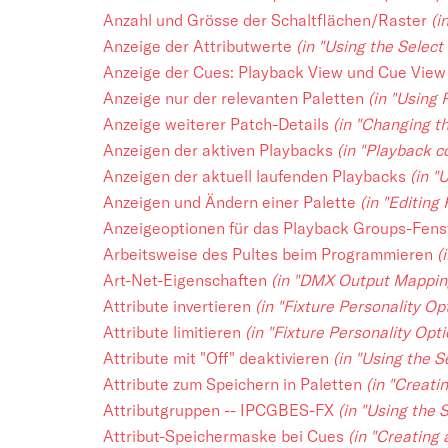
Anzahl und Grösse der Schaltflächen/Raster
(i
Anzeige der Attributwerte
(in "Using the Selec
Anzeige der Cues: Playback View und Cue Vie
Anzeige nur der relevanten Paletten
(in "Using 
Anzeige weiterer Patch-Details
(in "Changing t
Anzeigen der aktiven Playbacks
(in "Playback c
Anzeigen der aktuell laufenden Playbacks
(in "
Anzeigen und Ändern einer Palette
(in "Editing 
Anzeigeoptionen für das Playback Groups-Fen
Arbeitsweise des Pultes beim Programmieren
(
Art-Net-Eigenschaften
(in "DMX Output Mappin
Attribute invertieren
(in "Fixture Personality Op
Attribute limitieren
(in "Fixture Personality Opti
Attribute mit "Off" deaktivieren
(in "Using the 
Attribute zum Speichern in Paletten
(in "Creati
Attributgruppen -- IPCGBES-FX
(in "Using the
Attribut-Speichermaske bei Cues
(in "Creating 