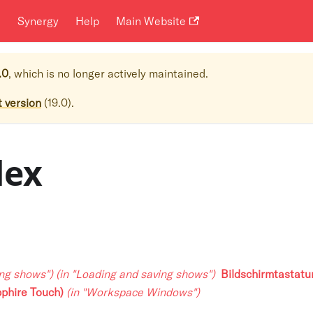
i
Synergy
Help
Main Website
.0
, which is no longer actively maintained.
t version
(
19.0
).
dex
ing shows")
(in "Loading and saving shows")
Bildschirmtastatu
pphire Touch)
(in "Workspace Windows")