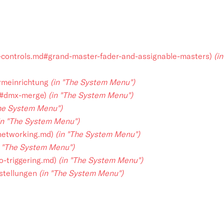
k-controls.md#grand-master-fader-and-assignable-masters)
(in
irmeinrichtung
(in "The System Menu")
d#dmx-merge)
(in "The System Menu")
The System Menu")
in "The System Menu")
/networking.md)
(in "The System Menu")
n "The System Menu")
o-triggering.md)
(in "The System Menu")
nstellungen
(in "The System Menu")