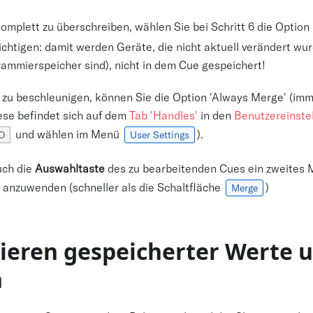
mplett zu überschreiben, wählen Sie bei Schritt 6 die Option
ichtigen: damit werden Geräte, die nicht aktuell verändert wu
rammierspeicher sind), nicht in dem Cue gespeichert!
 zu beschleunigen, können Sie die Option 'Always Merge' (im
iese befindet sich auf dem
Tab 'Handles'
in den
Benutzereinste
und wählen im Menü
).
O
User Settings
uch die
Auswahltaste
des zu bearbeitenden Cues ein zweites M
anzuwenden (schneller als die Schaltfläche
)
Merge
sieren gespeicherter Werte 
n