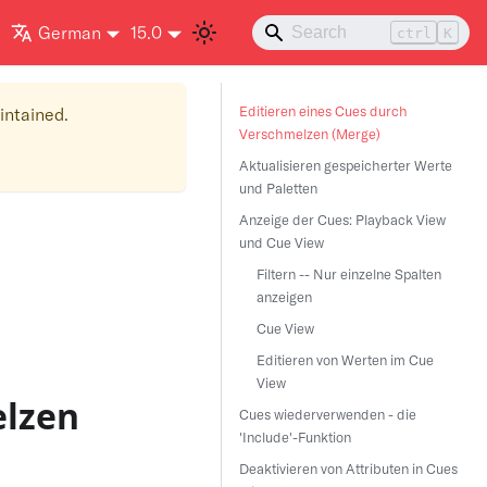
German
15.0
ctrl
K
Editieren eines Cues durch
aintained.
Verschmelzen (Merge)
Aktualisieren gespeicherter Werte
und Paletten
Anzeige der Cues: Playback View
und Cue View
Filtern -- Nur einzelne Spalten
anzeigen
Cue View
Editieren von Werten im Cue
View
elzen
Cues wiederverwenden - die
'Include'-Funktion
Deaktivieren von Attributen in Cues