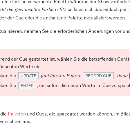
r eine im Cue verwendete Palette während der Show verände
kt die gewünschte Farbe trifft)
, so lässt sich das einfach per
er der Cue oder die enthaltene Palette aktualisiert werden.
ualisieren, nehmen Sie die erforderlichen Änderungen vor un
end der Cue gestartet ist, wählen Sie die betreffenden Geräte
nschten Werte ein.
cken Sie
(auf älteren Pulten:
, dann
UPDATE
RECORD CUE
cken Sie
, um sofort die neuen Werte im Cue zu speic
ENTER
 die
Paletten
und Cues, die upgedatet werden können, im Bilds
wünschten aus.