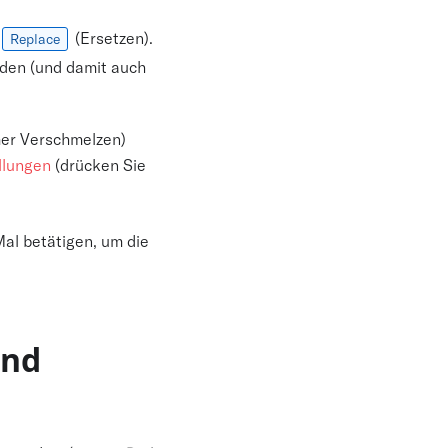
(Ersetzen).
Replace
rden (und damit auch
mer Verschmelzen)
llungen
(drücken Sie
al betätigen, um die
und