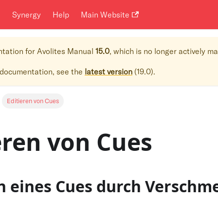
i
Synergy
Help
Main Website
ntation for
Avolites Manual
15.0
, which is no longer actively m
 documentation, see the
latest version
(
19.0
).
Editieren von Cues
eren von Cues
en eines Cues durch Verschm