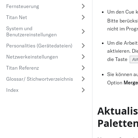
Fernsteuerung
Um den Cue ko
Titan Net
Bitte berücks
System und
nicht im Prog
Benutzereinstellungen
Um die Arbeit
Personalities (Gerätedateien)
aktivieren. D
Netzwerkeinstellungen
die Taste
AV
Titan Referenz
Sie können a
Glossar/ Stichwortverzeichnis
Option
Merge
Index
Aktuali
Palette