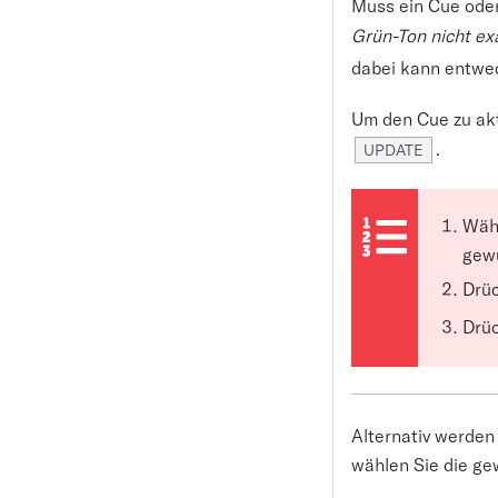
Muss ein Cue ode
Grün-Ton nicht exa
dabei kann entwed
Um den Cue zu akt
.
UPDATE
Währ
gewü
Drü
Drü
Alternativ werden
wählen Sie die ge