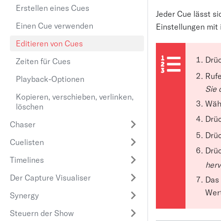
Erstellen eines Cues
Jeder Cue lässt s
Einen Cue verwenden
Einstellungen mit 
Editieren von Cues
Drü
Zeiten für Cues
Rufe
Playback-Optionen
Sie 
Kopieren, verschieben, verlinken,
Wähl
löschen
Drü
Chaser
Drüc
Cuelisten
Drü
Timelines
her
Der Capture Visualiser
Das 
Wert
Synergy
Steuern der Show