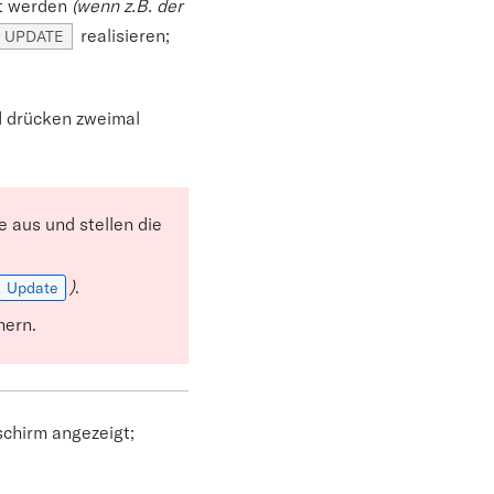
rt werden
(wenn z.B. der
realisieren;
UPDATE
d drücken zweimal
 aus und stellen die
)
.
Update
hern.
chirm angezeigt;