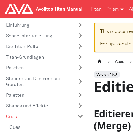
Avolites Titan Manual
Titan
Prism
A
Einführung
This is docume
Schnellstartanleitung
For up-to-date
Die Titan-Pulte
Titan-Grundlagen
Cues
Patchen
Version: 15.0
Steuern von Dimmern und
Editi
Geräten
Paletten
Shapes und Effekte
Editier
Cues
(Merge)
Cues