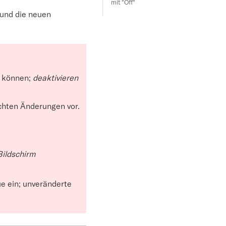
mit "Off"
 und die neuen
u können;
deaktivieren
chten Änderungen vor.
Bildschirm
e ein; unveränderte