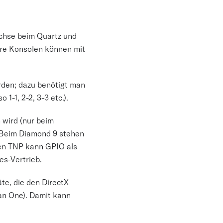
uchse beim Quartz und
ere Konsolen können mit
den; dazu benötigt man
1-1, 2-2, 3-3 etc.).
 wird (nur beim
. Beim Diamond 9 stehen
den TNP kann GPIO als
es-Vertrieb.
e, die den DirectX
an One). Damit kann