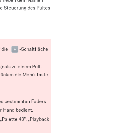
die Steuerung des Pultes
 die
-Schaltfläche
+
gnals zu einem Pult-
rücken die Menü-Taste
nes bestimmten Faders
er Hand bedient.
„Palette 43", „Playback