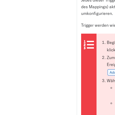
des Mappings) akti
umkonfigurieren.
Trigger werden wie
Begi
klic
Zum 
Erei
Add
Wähl