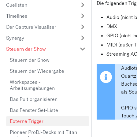
Die folgenden Trig
Cuelisten
Timelines
Audio (nicht b
DMX
Der Capture Visualiser
GPIO (nicht be
Synergy
MIDI (außer T
Steuern der Show
Streaming A
Steuern der Show
Audiotr
Steuern der Wiedergabe
Quartz 
Workspaces -
Buchse
Arbeitsumgebungen
als So
Das Pult organisieren
GPIO s
Das Fenster Set-Liste
Touch 
Externe Trigger
Pioneer ProDJ-Decks mit Titan