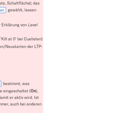
te, Schaltfläche); das
gewählt, lassen
tem
ur Erklärung von
Level
Kill at 0' bei Cuelisten)
ren/Neustarten der LTP-
bestimmt, was
ie eingeschaltet (
On
),
it er aktiv wird. Ist
 immer, auch bei anderen