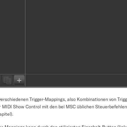
verschiedenen Trigger-Mappings, also Kombinationen von Trigg
ür MIDI Show Control mit den bei MSC üblichen Steuerbefehlen
pitel).
ger-Mappings kann durch den stilisierten Einschalt-Button (l