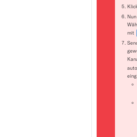
Klic
Nun 
Wähl
mit
Send
gewü
Kana
auto
eing