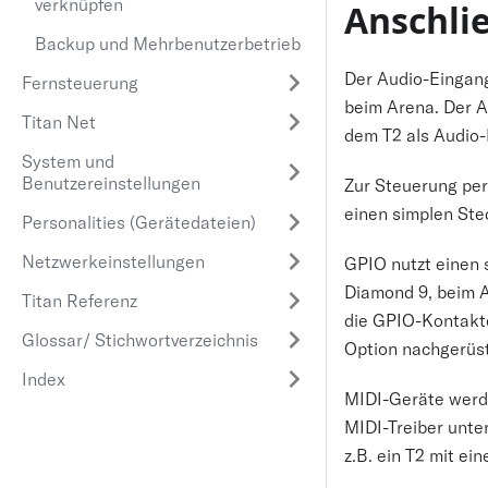
verknüpfen
Anschli
Backup und Mehrbenutzerbetrieb
Der Audio-Eingang
Fernsteuerung
beim Arena. Der A
Titan Net
dem T2 als Audio-
System und
Benutzereinstellungen
Zur Steuerung pe
einen simplen Steck
Personalities (Gerätedateien)
Netzwerkeinstellungen
GPIO nutzt einen 
Diamond 9, beim A
Titan Referenz
die GPIO-Kontakte
Glossar/ Stichwortverzeichnis
Option nachgerüst
Index
MIDI-Geräte werde
MIDI-Treiber unte
z.B. ein T2 mit e