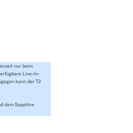
derzeit nur beim
verfügbare Line-In-
agegen kann der T2
nd dem Sapphire