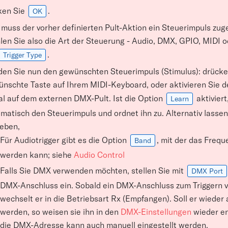
ken Sie
.
OK
muss der vorher definierten Pult-Aktion ein Steuerimpuls zu
en Sie also die Art der Steuerung - Audio, DMX, GPIO, MIDI 
.
Trigger Type
en Sie nun den gewünschten Steuerimpuls (Stimulus): drücken
nschte Taste auf Ihrem MIDI-Keyboard, oder aktivieren Sie 
l auf dem externen DMX-Pult. Ist die Option
aktiviert
Learn
matisch den Steuerimpuls und ordnet ihn zu. Alternativ lassen
eben,
Für Audiotrigger gibt es die Option
, mit der das Freq
Band
werden kann; siehe
Audio Control
Falls Sie DMX verwenden möchten, stellen Sie mit
DMX Port
DMX-Anschluss ein. Sobald ein DMX-Anschluss zum Triggern v
wechselt er in die Betriebsart Rx (Empfangen). Soll er wieder
werden, so weisen sie ihn in den
DMX-Einstellungen
wieder en
die DMX-Adresse kann auch manuell eingestellt werden.