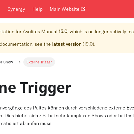
i
Synergy
Help
Main Website
ntation for
Avolites Manual
15.0
, which is no longer actively m
 documentation, see the
latest version
(
19.0
).
er Show
Externe Trigger
ne Trigger
nvorgänge des Pultes können durch verschiedene externe Eve
n. Dies bietet sich z.B. bei sehr komplexen Shows oder bei Inst
atisiert ablaufen muss.