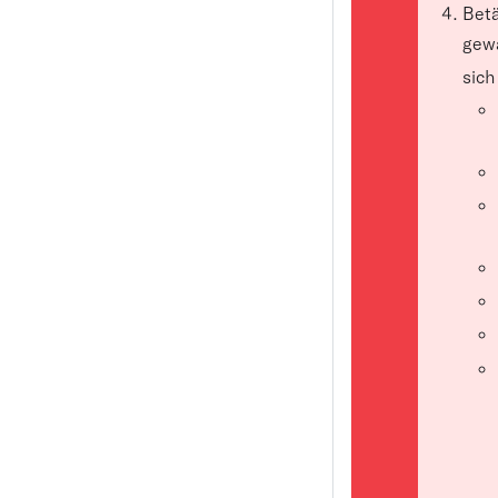
Betä
gewä
sich