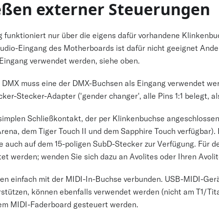
eßen externer Steuerungen
 funktioniert nur über die eigens dafür vorhandene Klinkenb
udio-Eingang des Motherboards ist dafür nicht geeignet And
Eingang verwendet werden, siehe oben.
r DMX muss eine der DMX-Buchsen als Eingang verwendet wer
er-Stecker-Adapter ('gender changer', alle Pins 1:1 belegt, also 
simplen Schließkontakt, der per Klinkenbuchse angeschlossen
rena, dem Tiger Touch II und dem Sapphire Touch verfügbar)
 auch auf dem 15-poligen SubD-Stecker zur Verfügung. Für 
et werden; wenden Sie sich dazu an Avolites oder Ihren Avolit
n einfach mit der MIDI-In-Buchse verbunden. USB-MIDI-Gerät
rstützen, können ebenfalls verwendet werden (nicht am T1/Tit
inem MIDI-Faderboard gesteuert werden.