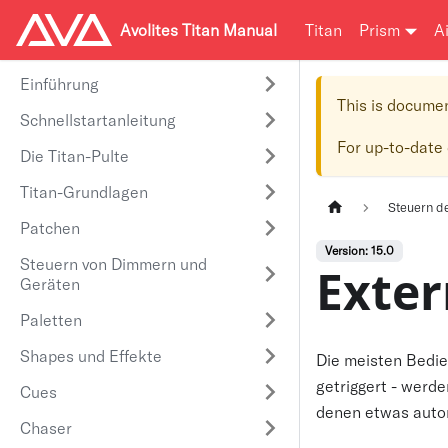
Avolites Titan Manual
Titan
Prism
A
Einführung
This is docume
Schnellstartanleitung
For up-to-date
Die Titan-Pulte
Titan-Grundlagen
Steuern d
Patchen
Version: 15.0
Steuern von Dimmern und
Exter
Geräten
Paletten
Shapes und Effekte
Die meisten Bedie
getriggert - werde
Cues
denen etwas autom
Chaser