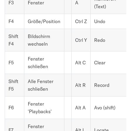
F3
Fenster
A
(Text)
F4
Größe/Position
Ctrl Z
Undo
Shift
Bildschirm
Ctrl Y
Redo
F4
wechseln
Fenster
F5
Alt C
Clear
schließen
Shift
Alle Fenster
Alt R
Record
F5
schließen
Fenster
F6
Alt A
Avo (shift)
'Playbacks'
Fenster
F7
Alt L
Locate