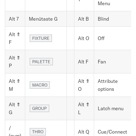
Menu
Alt 7
Menütaste G
Alt B
Blind
Alt ⇑
Alt O
Off
FIXTURE
F
Alt ⇑
Alt F
Fan
PALETTE
P
Alt ⇑
Alt ⇑
Attribute
MACRO
M
O
options
Alt ⇑
Alt ⇑
Latch menu
GROUP
G
L
/
Alt Q
Cue/Connect
THRO
(num)