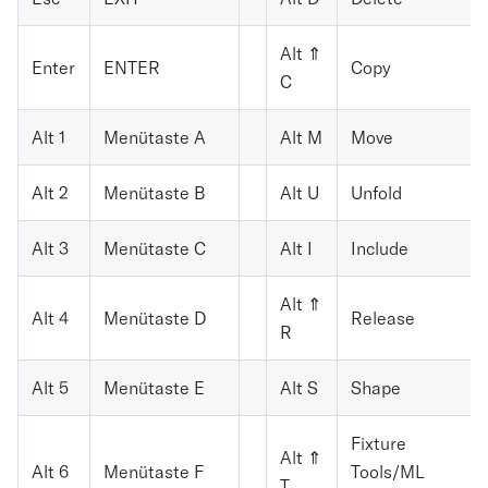
Alt ⇑
Enter
ENTER
Copy
C
Alt 1
Menütaste A
Alt M
Move
Alt 2
Menütaste B
Alt U
Unfold
Alt 3
Menütaste C
Alt I
Include
Alt ⇑
Alt 4
Menütaste D
Release
R
Alt 5
Menütaste E
Alt S
Shape
Fixture
Alt ⇑
Alt 6
Menütaste F
Tools/ML
T