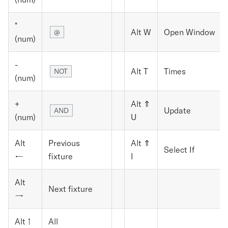
*
Alt W
Open Window
@
(num)
-
Alt T
Times
NOT
(num)
+
Alt ⇑
Update
AND
(num)
U
Alt
Previous
Alt ⇑
Select If
←
fixture
I
Alt
Next fixture
→
Alt ↑
All