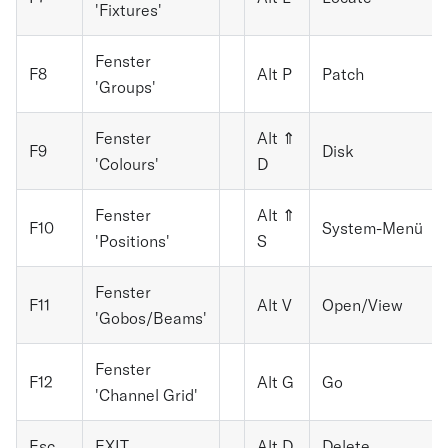
'Fixtures'
Fenster
F8
Alt P
Patch
'Groups'
Fenster
Alt ⇑
F9
Disk
'Colours'
D
Fenster
Alt ⇑
F10
System-Menü
'Positions'
S
Fenster
F11
Alt V
Open/View
'Gobos/Beams'
Fenster
F12
Alt G
Go
'Channel Grid'
Esc
EXIT
Alt D
Delete