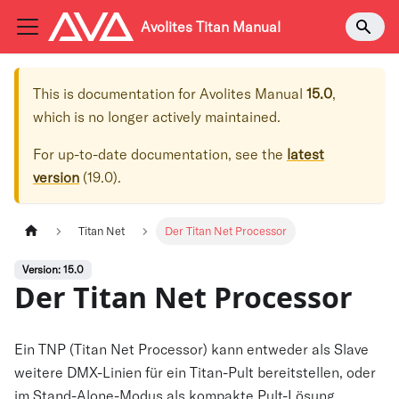
Avolites Titan Manual
This is documentation for
Avolites Manual
15.0
,
which is no longer actively maintained.
For up-to-date documentation, see the
latest
version
(
19.0
).
Titan Net
Der Titan Net Processor
Version: 15.0
Der Titan Net Processor
Ein TNP (Titan Net Processor) kann entweder als Slave
weitere DMX-Linien für ein Titan-Pult bereitstellen, oder
im Stand-Alone-Modus als kompakte Pult-Lösung